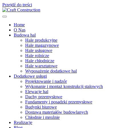
Przejdź do treści
Home
O Nas
Budowa hal
Hale produkcyjne
Hale magazynowe
Hale usługowe
Hale rolnicze
Hale chłodnicze
Hale warsztatowe
Wyposażenie dodatkowe hal
Dodatkowe usługi
Projektowanie i nadzór
Wykonanie i montaż konstrukcji stalowych
Elewacje hal
Dachy przemysłowe
Fundamenty i posadzki przemysłowe
Budynki biurowe
Dostawa materiałów budowlanych
Chłodnie i mroźnie
Realizacje
Blog