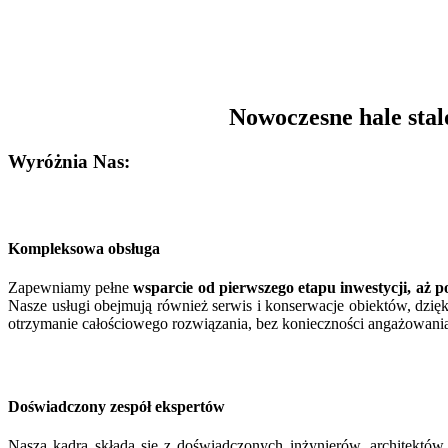
Nowoczesne hale stal
Wyróżnia Nas:
Kompleksowa obsługa
Zapewniamy pełne
wsparcie od pierwszego etapu inwestycji, aż p
Nasze usługi obejmują również serwis i konserwacje obiektów, dzię
otrzymanie całościowego rozwiązania, bez konieczności angażowa
Doświadczony zespół ekspertów
Nasza kadra składa się z doświadczonych inżynierów, architektó