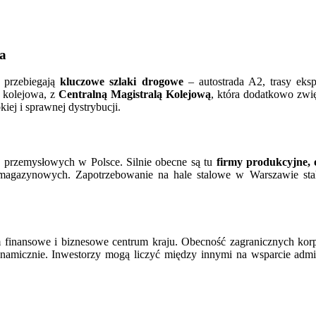
wa
ę przebiegają
kluczowe szlaki drogowe
– autostrada A2, trasy eks
ć kolejowa, z
Centralną Magistralą Kolejową
, która dodatkowo zwi
ej i sprawnej dystrybucji.
ów przemysłowych w Polsce. Silnie obecne są tu
firmy produkcyjne, o
magazynowych. Zapotrzebowanie na hale stalowe w Warszawie stale 
kim finansowe i biznesowe centrum kraju. Obecność zagranicznych kor
namicznie. Inwestorzy mogą liczyć między innymi na wsparcie admi