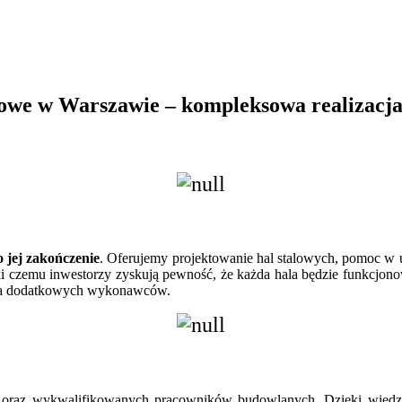
owe w Warszawie – kompleksowa realizacja
o jej zakończenie
. Oferujemy projektowanie hal stalowych, pomoc w
ki czemu inwestorzy zyskują pewność, że każda hala będzie funkcjonow
nia dodatkowych wykonawców.
w oraz wykwalifikowanych pracowników budowlanych. Dzięki wiedzy