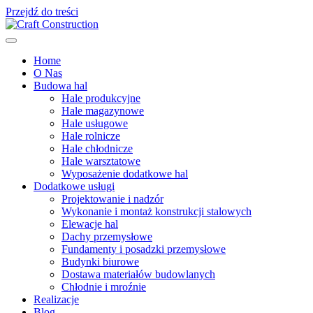
Przejdź do treści
Home
O Nas
Budowa hal
Hale produkcyjne
Hale magazynowe
Hale usługowe
Hale rolnicze
Hale chłodnicze
Hale warsztatowe
Wyposażenie dodatkowe hal
Dodatkowe usługi
Projektowanie i nadzór
Wykonanie i montaż konstrukcji stalowych
Elewacje hal
Dachy przemysłowe
Fundamenty i posadzki przemysłowe
Budynki biurowe
Dostawa materiałów budowlanych
Chłodnie i mroźnie
Realizacje
Blog