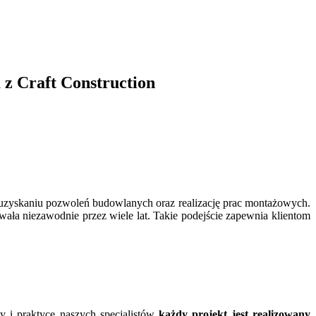
 z Craft Construction
 uzyskaniu pozwoleń budowlanych oraz realizację prac montażowych.
ała niezawodnie przez wiele lat. Takie podejście zapewnia klientom
 i praktyce naszych specjalistów
każdy projekt jest realizowany