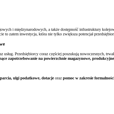
jowych i międzynarodowych, a także dostępność infrastruktury kolejowe
ie to zatem inwestycja, która nie tylko zwiększa potencjał przedsiębio
owe
az usług. Przedsiębiorcy coraz częściej poszukują nowoczesnych, trwał
nące zapotrzebowanie na powierzchnie magazynowe, produkcyjne
arcia, ulgi podatkowe, dotacje
oraz
pomoc w zakresie formalnośc