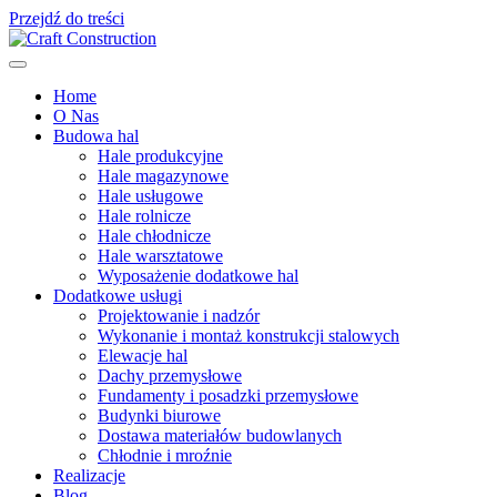
Przejdź do treści
Home
O Nas
Budowa hal
Hale produkcyjne
Hale magazynowe
Hale usługowe
Hale rolnicze
Hale chłodnicze
Hale warsztatowe
Wyposażenie dodatkowe hal
Dodatkowe usługi
Projektowanie i nadzór
Wykonanie i montaż konstrukcji stalowych
Elewacje hal
Dachy przemysłowe
Fundamenty i posadzki przemysłowe
Budynki biurowe
Dostawa materiałów budowlanych
Chłodnie i mroźnie
Realizacje
Blog