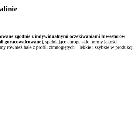
alinie
towane zgodnie z indywidualnymi oczekiwaniami
Inwestorów
.
ali gorącowalcowanej
, spełniające europejskie normy jakości
emy również hale z profili zimnogiętych – lekkie i szybkie w produkcji