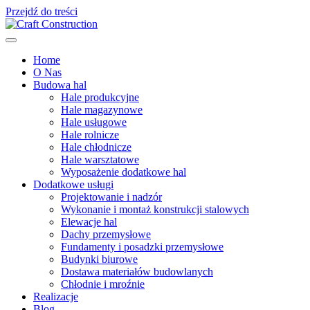
Przejdź do treści
Home
O Nas
Budowa hal
Hale produkcyjne
Hale magazynowe
Hale usługowe
Hale rolnicze
Hale chłodnicze
Hale warsztatowe
Wyposażenie dodatkowe hal
Dodatkowe usługi
Projektowanie i nadzór
Wykonanie i montaż konstrukcji stalowych
Elewacje hal
Dachy przemysłowe
Fundamenty i posadzki przemysłowe
Budynki biurowe
Dostawa materiałów budowlanych
Chłodnie i mroźnie
Realizacje
Blog