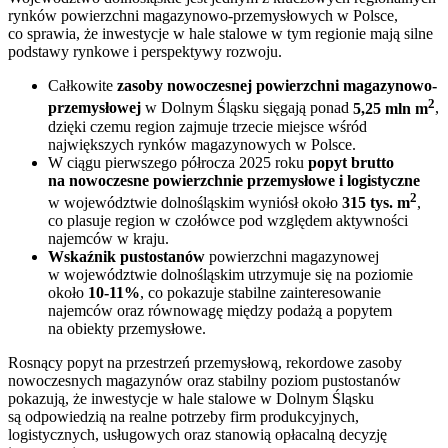
rynków powierzchni magazynowo-przemysłowych w Polsce,
co sprawia, że inwestycje w hale stalowe w tym regionie mają silne
podstawy rynkowe i perspektywy rozwoju.
Całkowite
zasoby nowoczesnej powierzchni magazynowo-
2
przemysłowej
w Dolnym Śląsku sięgają ponad
5,25 mln m
,
dzięki czemu region zajmuje trzecie miejsce wśród
największych rynków magazynowych w Polsce.
W ciągu pierwszego półrocza 2025 roku
popyt brutto
na nowoczesne powierzchnie przemysłowe i logistyczne
2
w województwie dolnośląskim wyniósł około
315 tys. m
,
co plasuje region w czołówce pod względem aktywności
najemców w kraju.
Wskaźnik pustostanów
powierzchni magazynowej
w województwie dolnośląskim utrzymuje się na poziomie
około
10-11%
, co pokazuje stabilne zainteresowanie
najemców oraz równowagę między podażą a popytem
na obiekty przemysłowe.
Rosnący popyt na przestrzeń przemysłową, rekordowe zasoby
nowoczesnych magazynów oraz stabilny poziom pustostanów
pokazują, że inwestycje w hale stalowe w Dolnym Śląsku
są odpowiedzią na realne potrzeby firm produkcyjnych,
logistycznych, usługowych oraz stanowią opłacalną decyzję