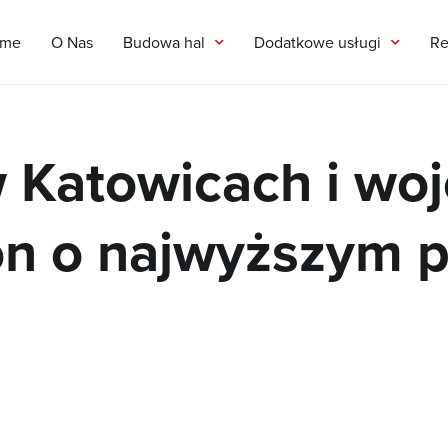
me
O Nas
Budowa hal
Dodatkowe usługi
Re
w Katowicach i wo
on o najwyższym p