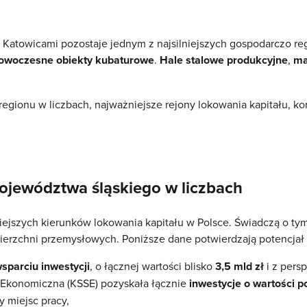
Katowicami pozostaje jednym z najsilniejszych gospodarczo reg
owoczesne obiekty kubaturowe
.
Hale stalowe
produkcyjne
,
ma
egionu w liczbach, najważniejsze rejony lokowania kapitału, ko
województwa śląskiego w liczbach
jszych kierunków lokowania kapitału w Polsce. Świadczą o tym t
ierzchni przemysłowych. Poniższe dane potwierdzają potencjał
wsparciu inwestycji
, o łącznej wartości blisko
3,5 mld zł
i z pers
 Ekonomiczna (KSSE) pozyskała łącznie
inwestycje o wartości p
y miejsc pracy,