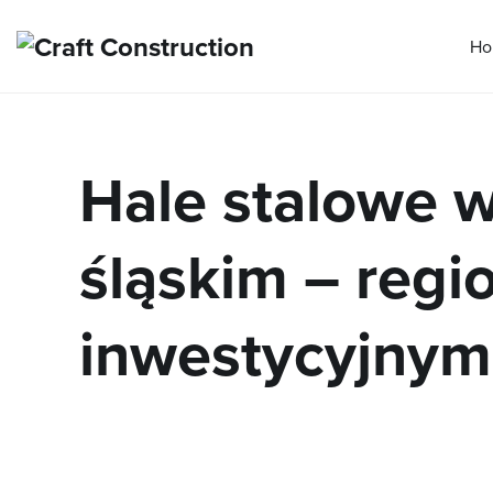
Ho
Przejdź
do
treści
Hale stalowe 
śląskim – regi
inwestycyjnym