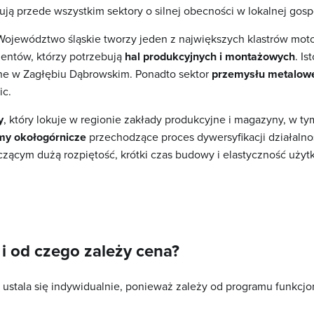
ją przede wszystkim sektory o silnej obecności w lokalnej gosp
 Województwo śląskie tworzy jeden z największych klastrów mot
ntów, którzy potrzebują
hal produkcyjnych i montażowych
. I
yjne w Zagłębiu Dąbrowskim. Ponadto sektor
przemysłu metalow
ic.
y
, który lokuje w regionie zakłady produkcyjne i magazyny, w t
rmy okołogórnicze
przechodzące proces dywersyfikacji działalno
ączącym dużą rozpiętość, krótki czas budowy i elastyczność użyt
 i od czego zależy cena?
ustala się indywidualnie, ponieważ zależy od programu funkcjo