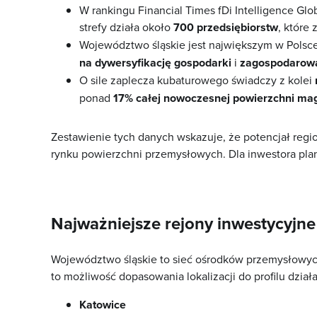
W rankingu Financial Times fDi Intelligence Gl
strefy działa około
700 przedsiębiorstw
, które
Województwo śląskie jest największym w Polsc
na dywersyfikację gospodarki
i
zagospodarowa
O sile zaplecza kubaturowego świadczy z kolei
ponad
17% całej nowoczesnej powierzchni ma
Zestawienie tych danych wskazuje, że potencjał regio
rynku powierzchni przemysłowych. Dla inwestora pl
Najważniejsze rejony inwestycyjn
Województwo śląskie to sieć ośrodków przemysłowych,
to możliwość dopasowania lokalizacji do profilu dzia
Katowice