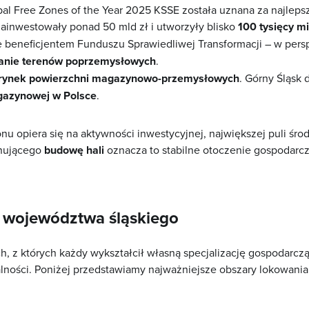
obal Free Zones of the Year 2025 KSSE została uznana za najleps
 zainwestowały ponad 50 mld zł i utworzyły blisko
100 tysięcy mi
e beneficjentem Funduszu Sprawiedliwej Transformacji – w per
nie terenów poprzemysłowych
.
rynek powierzchni magazynowo-przemysłowych
. Górny Śląsk
gazynowej w Polsce
.
nu opiera się na aktywności inwestycyjnej, największej puli śr
anującego
budowę hali
oznacza to stabilne otoczenie gospodarcze
e województwa śląskiego
 z których każdy wykształcił własną specjalizację gospodarcz
łalności. Poniżej przedstawiamy najważniejsze obszary lokowania 