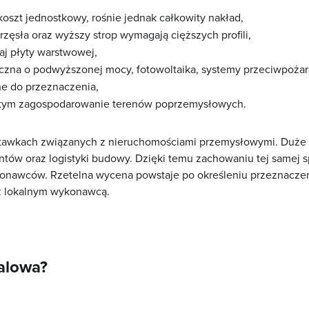
koszt jednostkowy, rośnie jednak całkowity nakład,
zęsła oraz wyższy strop wymagają cięższych profili,
aj płyty warstwowej,
ryczna o podwyższonej mocy, fotowoltaika, systemy przeciwpoża
e do przeznaczenia,
tym zagospodarowanie terenów poprzemysłowych.
 stawkach związanych z nieruchomościami przemysłowymi. Duże
ów oraz logistyki budowy. Dzięki temu zachowaniu tej samej sp
konawców. Rzetelna wycena powstaje po określeniu przeznaczeni
 z lokalnym wykonawcą.
talowa?