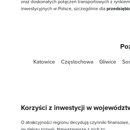
oraz doskonałych połączeń transportowych z rynkiem 
inwestycyjnych w Polsce, szczególnie dla
przedsiębi
Poz
Katowice
Częstochowa
Gliwice
So
Korzyści z inwestycji w województ
O atrakcyjności regionu decydują czynniki finansowe,
jej dalszy rozwój. Najważniejsze z nich to: