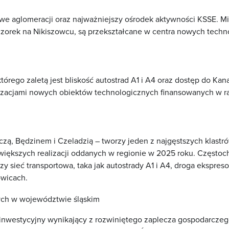
we aglomeracji oraz najważniejszy ośrodek aktywności KSSE. Mi
zorek na Nikiszowcu, są przekształcane w centra nowych techno
którego zaletą jest bliskość autostrad A1 i A4 oraz dostęp do Kan
izacjami nowych obiektów technologicznych finansowanych w ra
czą
, Będzinem i Czeladzią – tworzy jeden z najgęstszych klast
ajwiększych realizacji oddanych w regionie w 2025 roku. Częs
czy sieć transportowa, taka jak autostrady A1 i A4, droga ekspr
owicach.
ł inwestycyjny wynikający z rozwiniętego zaplecza gospodarczeg