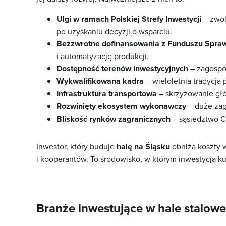
Ulgi w ramach Polskiej Strefy Inwestycji
– zwol
po uzyskaniu decyzji o wsparciu.
Bezzwrotne dofinansowania z Funduszu Sprawi
i automatyzację produkcji.
Dostępność terenów inwestycyjnych
– zagospo
Wykwalifikowana kadra
– wieloletnia tradycja
Infrastruktura transportowa
– skrzyżowanie głó
Rozwinięty ekosystem wykonawczy
– duże zag
Bliskość rynków zagranicznych
– sąsiedztwo Cz
Inwestor, który buduje
halę na Śląsku
obniża koszty w
i kooperantów. To środowisko, w którym inwestycja k
Branże inwestujące w hale stalowe