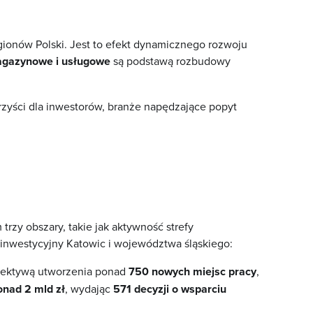
ionów Polski. Jest to efekt dynamicznego rozwoju
gazynowe
i
usługowe
są podstawą rozbudowy
rzyści dla inwestorów, branże napędzające popyt
rzy obszary, takie jak aktywność strefy
 inwestycyjny Katowic i województwa śląskiego:
pektywą utworzenia ponad
750 nowych miejsc pracy
,
onad 2 mld zł
, wydając
571 decyzji o wsparciu