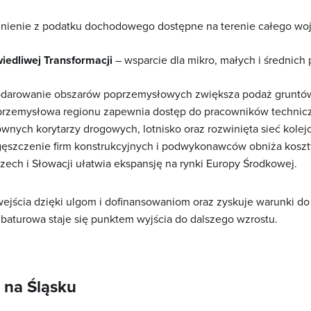
nienie z podatku dochodowego dostępne na terenie całego woje
edliwej Transformacji
– wsparcie dla mikro, małych i średnich
darowanie obszarów poprzemysłowych zwiększa podaż gruntó
 przemysłowa regionu zapewnia dostęp do pracowników technicz
wnych korytarzy drogowych, lotnisko oraz rozwinięta sieć kolej
ęszczenie firm konstrukcyjnych i podwykonawców obniża koszty l
ech i Słowacji ułatwia ekspansję na rynki Europy Środkowej.
ejścia dzięki ulgom i dofinansowaniom oraz zyskuje warunki do 
ubaturowa staje się punktem wyjścia do dalszego wzrostu.
 na Śląsku