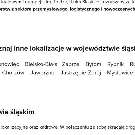
krajowym i europejskim. To dzięki nim Śląsk jest uznawany za j
orstw z sektora przemysłowego
,
logistycznego
i
nowoczesnych 
naj inne lokalizacje w województwie ślą
snowiec
Bielsko-Biała
Zabrze
Bytom
Rybnik
R
Chorzów
Jaworzno
Jastrzębie-Zdrój
Mysłowice
wie śląskim
 lokalizacyjne oraz kadrowe. W połączeniu ze sobą skracają drog